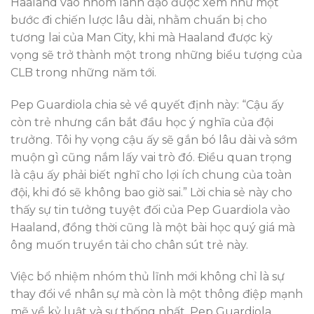
Haaland vào nhóm lãnh đạo được xem như một
bước đi chiến lược lâu dài, nhằm chuẩn bị cho
tương lai của Man City, khi mà Haaland được kỳ
vọng sẽ trở thành một trong những biểu tượng của
CLB trong những năm tới.
Pep Guardiola chia sẻ về quyết định này: “Cậu ấy
còn trẻ nhưng cần bắt đầu học ý nghĩa của đội
trưởng. Tôi hy vọng cậu ấy sẽ gắn bó lâu dài và sớm
muộn gì cũng nắm lấy vai trò đó. Điều quan trọng
là cậu ấy phải biết nghĩ cho lợi ích chung của toàn
đội, khi đó sẽ không bao giờ sai.” Lời chia sẻ này cho
thấy sự tin tưởng tuyệt đối của Pep Guardiola vào
Haaland, đồng thời cũng là một bài học quý giá mà
ông muốn truyền tải cho chân sút trẻ này.
Việc bổ nhiệm nhóm thủ lĩnh mới không chỉ là sự
thay đổi về nhân sự mà còn là một thông điệp mạnh
mẽ về kỷ luật và sự thống nhất. Pep Guardiola