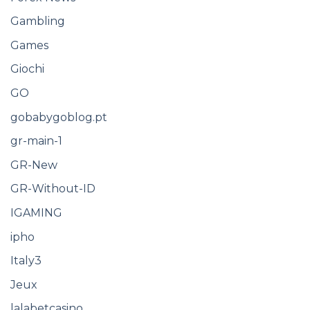
Gambling
Games
Giochi
GO
gobabygoblog.pt
gr-main-1
GR-New
GR-Without-ID
IGAMING
ipho
Italy3
Jeux
lalabetcasino