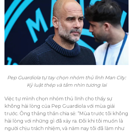
Pep Guardiola tự tay chọn nhóm thủ lĩnh Man City:
Kỷ luật thép và tầm nhìn tương lai
Việc tự mình chọn nhóm thủ lĩnh cho thấy sự
không hài lòng của Pep Guardiola với mùa giải
trước. Ông thẳng thắn chia sẻ: “Mùa trước tôi không
hài lòng với những gì đã xảy ra. Đôi khi tôi muốn là
người chịu trách nhiệm, và năm nay tôi đã làm như