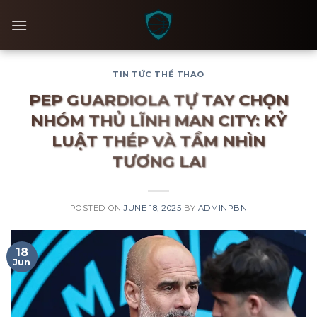
Skip
to
content
TIN TỨC THỂ THAO
PEP GUARDIOLA TỰ TAY CHỌN
NHÓM THỦ LĨNH MAN CITY: KỶ
LUẬT THÉP VÀ TẦM NHÌN
TƯƠNG LAI
POSTED ON
JUNE 18, 2025
BY
ADMINPBN
18
Jun