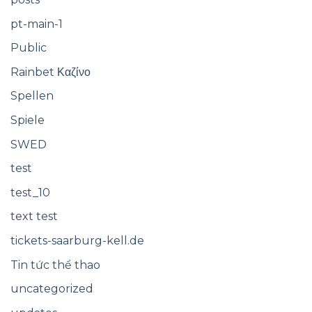
pt-main-1
Public
Rainbet Καζίνο
Spellen
Spiele
SWED
test
test_10
text test
tickets-saarburg-kell.de
Tin tức thể thao
uncategorized