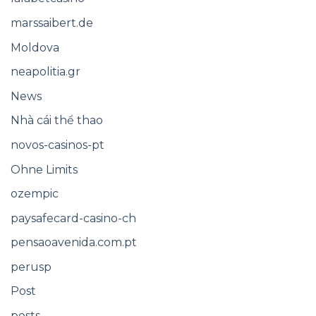
marssaibert.de
Moldova
neapolitia.gr
News
Nhà cái thể thao
novos-casinos-pt
Ohne Limits
ozempic
paysafecard-casino-ch
pensaoavenida.com.pt
perusp
Post
posts