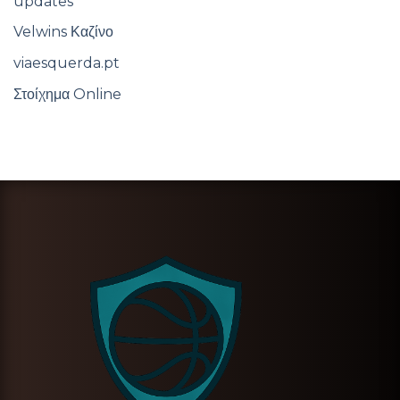
updates
Velwins Καζίνο
viaesquerda.pt
Στοίχημα Online