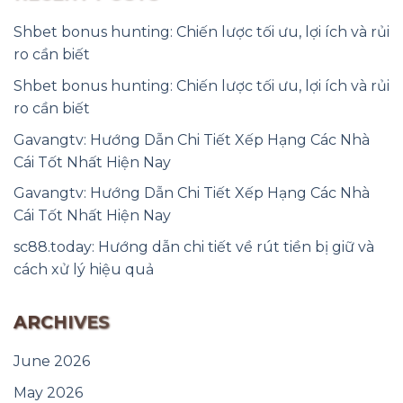
Shbet bonus hunting: Chiến lược tối ưu, lợi ích và rủi
ro cần biết
Shbet bonus hunting: Chiến lược tối ưu, lợi ích và rủi
ro cần biết
Gavangtv: Hướng Dẫn Chi Tiết Xếp Hạng Các Nhà
Cái Tốt Nhất Hiện Nay
Gavangtv: Hướng Dẫn Chi Tiết Xếp Hạng Các Nhà
Cái Tốt Nhất Hiện Nay
sc88.today: Hướng dẫn chi tiết về rút tiền bị giữ và
cách xử lý hiệu quả
ARCHIVES
June 2026
May 2026