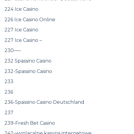
224 Ice Casino
226 Ice Casino Online
227 Ice Casino
227 Ice Casino –
230—–
232 Spassino Casino
232-Spassino Casino
233
236
236-Spassino Casino Deutschland
237
239-Fresh Bet Casino
242-wyplacalne kasyna internetowe