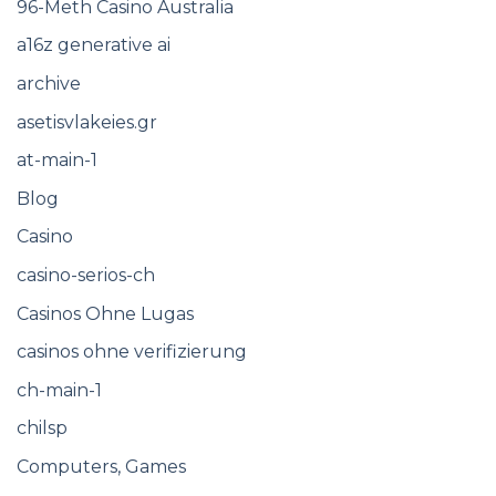
96-Meth Casino Australia
a16z generative ai
archive
asetisvlakeies.gr
at-main-1
Blog
Casino
casino-serios-ch
Casinos Ohne Lugas
casinos ohne verifizierung
ch-main-1
chilsp
Computers, Games