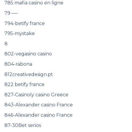
785 mafia casino en ligne
79 —-
794-betify france
795-mystake
8
802-vegasino casino
804-rabona
812creativedesign.pt
822 betify france
827-Casinoly casino Greece
843-Alexander casino France
846-Alexander casino France
87-30Bet serios