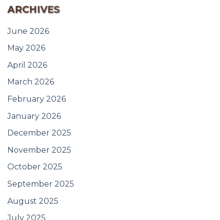
ARCHIVES
June 2026
May 2026
April 2026
March 2026
February 2026
January 2026
December 2025
November 2025
October 2025
September 2025
August 2025
July 2025