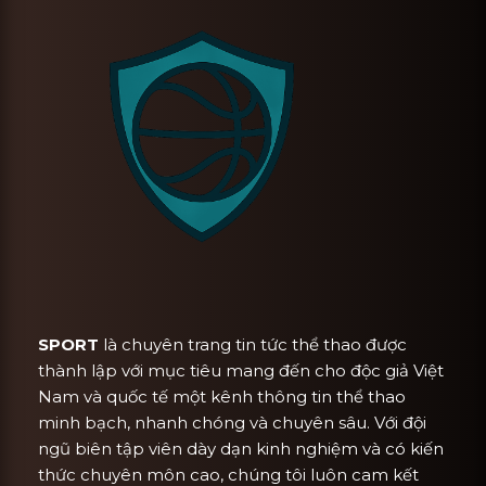
SPORT
là chuyên trang tin tức thể thao được
thành lập với mục tiêu mang đến cho độc giả Việt
Nam và quốc tế một kênh thông tin thể thao
minh bạch, nhanh chóng và chuyên sâu. Với đội
ngũ biên tập viên dày dạn kinh nghiệm và có kiến
thức chuyên môn cao, chúng tôi luôn cam kết