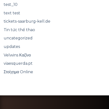
test_10
text test
tickets-saarburg-kell.de
Tin tức thể thao
uncategorized
updates
Velwins Καζίνο
viaesquerda.pt
Στοίχημα Online