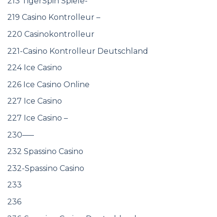
213 TigerSpin Spiele-
219 Casino Kontrolleur –
220 Casinokontrolleur
221-Casino Kontrolleur Deutschland
224 Ice Casino
226 Ice Casino Online
227 Ice Casino
227 Ice Casino –
230—–
232 Spassino Casino
232-Spassino Casino
233
236