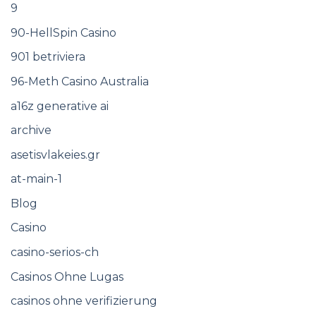
9
90-HellSpin Casino
901 betriviera
96-Meth Casino Australia
a16z generative ai
archive
asetisvlakeies.gr
at-main-1
Blog
Casino
casino-serios-ch
Casinos Ohne Lugas
casinos ohne verifizierung