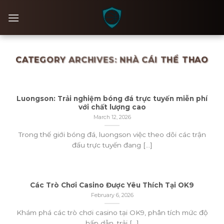
Skip
to
content
CATEGORY ARCHIVES:
NHÀ CÁI THỂ THAO
Luongson: Trải nghiệm bóng đá trực tuyến miễn phí
với chất lượng cao
March 12, 2026
Trong thế giới bóng đá, luongson việc theo dõi các trận
đấu trực tuyến đang [...]
Các Trò Chơi Casino Được Yêu Thích Tại OK9
February 6, 2026
Khám phá các trò chơi casino tại OK9, phân tích mức độ
hấp dẫn, trải [...]