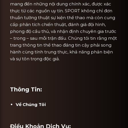
mang đến những nội dung chính xác, được xác
thực từ các nguồn uy tín. SPORT không chỉ đơn
thuần tường thuật sự kiện thể thao mà còn cung
cấp phân tích chiến thuật, đánh giá đội hình,
phong độ cầu thủ, và nhận định chuyên gia trước
– trong – sau mỗi trận đấu. Chúng tôi tin rằng một
trang thông tin thể thao đáng tin cậy phải song
hành cùng tính trung thực, khả năng phản biện
và sự tôn trọng độc giả.
Thông Tin:
Về Chúng Tôi
Điều Khoản Dịch Vụ: