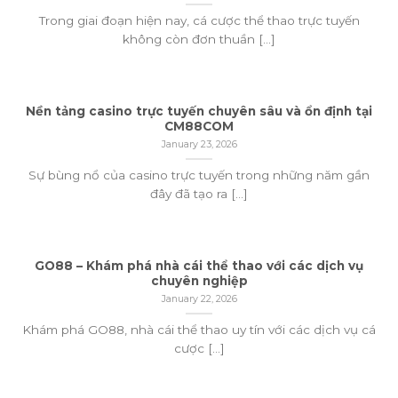
Trong giai đoạn hiện nay, cá cược thể thao trực tuyến
không còn đơn thuần [...]
Nền tảng casino trực tuyến chuyên sâu và ổn định tại
CM88COM
January 23, 2026
Sự bùng nổ của casino trực tuyến trong những năm gần
đây đã tạo ra [...]
GO88 – Khám phá nhà cái thể thao với các dịch vụ
chuyên nghiệp
January 22, 2026
Khám phá GO88, nhà cái thể thao uy tín với các dịch vụ cá
cược [...]