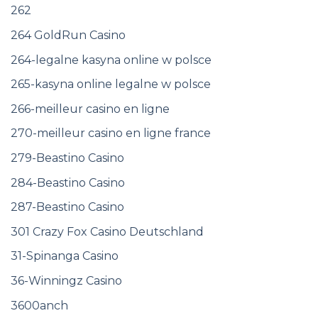
262
264 GoldRun Casino
264-legalne kasyna online w polsce
265-kasyna online legalne w polsce
266-meilleur casino en ligne
270-meilleur casino en ligne france
279-Beastino Casino
284-Beastino Casino
287-Beastino Casino
301 Crazy Fox Casino Deutschland
31-Spinanga Casino
36-Winningz Casino
3600anch