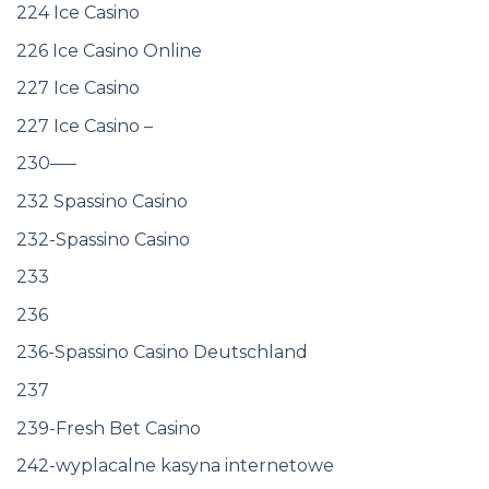
224 Ice Casino
226 Ice Casino Online
227 Ice Casino
227 Ice Casino –
230—–
232 Spassino Casino
232-Spassino Casino
233
236
236-Spassino Casino Deutschland
237
239-Fresh Bet Casino
242-wyplacalne kasyna internetowe