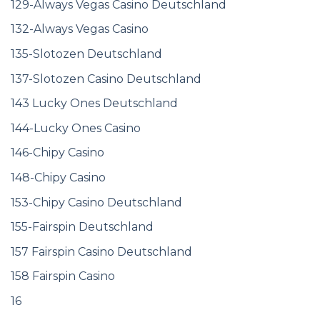
129-Always Vegas Casino Deutschland
132-Always Vegas Casino
135-Slotozen Deutschland
137-Slotozen Casino Deutschland
143 Lucky Ones Deutschland
144-Lucky Ones Casino
146-Chipy Casino
148-Chipy Casino
153-Chipy Casino Deutschland
155-Fairspin Deutschland
157 Fairspin Casino Deutschland
158 Fairspin Casino
16