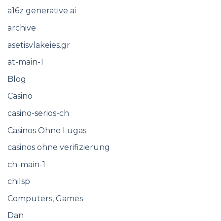
a16z generative ai
archive
asetisvlakeies.gr
at-main-1
Blog
Casino
casino-serios-ch
Casinos Ohne Lugas
casinos ohne verifizierung
ch-main-1
chilsp
Computers, Games
Dan