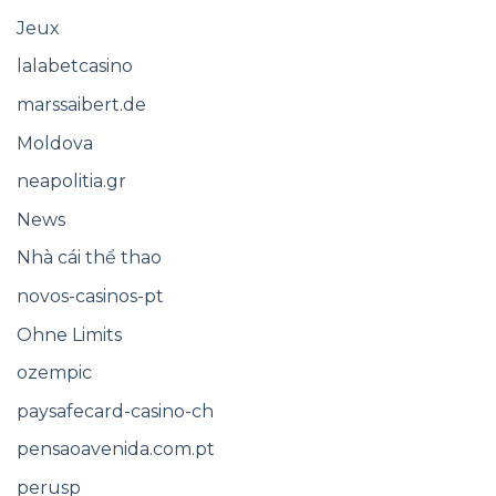
Jeux
lalabetcasino
marssaibert.de
Moldova
neapolitia.gr
News
Nhà cái thể thao
novos-casinos-pt
Ohne Limits
ozempic
paysafecard-casino-ch
pensaoavenida.com.pt
perusp