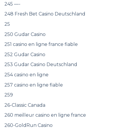
245 —-
248 Fresh Bet Casino Deutschland
25
250 Gudar Casino
251 casino en ligne france fiable
252 Gudar Casino
253 Gudar Casino Deutschland
254 casino en ligne
257 casino en ligne fiable
259
26-Classic Canada
260 meilleur casino en ligne france
260-GoldRun Casino