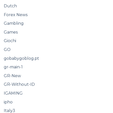
Dutch
Forex News
Gambling
Games
Giochi
GO
gobabygoblog.pt
gr-main-1
GR-New
GR-Without-ID
IGAMING
ipho
Italy3