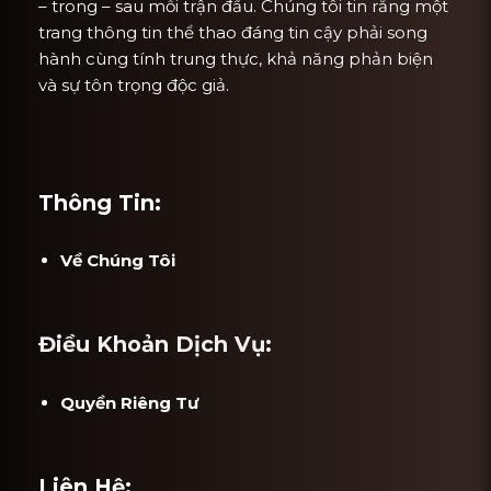
– trong – sau mỗi trận đấu. Chúng tôi tin rằng một
trang thông tin thể thao đáng tin cậy phải song
hành cùng tính trung thực, khả năng phản biện
và sự tôn trọng độc giả.
Thông Tin:
Về Chúng Tôi
Điều Khoản Dịch Vụ:
Quyền Riêng Tư
Liên Hệ: