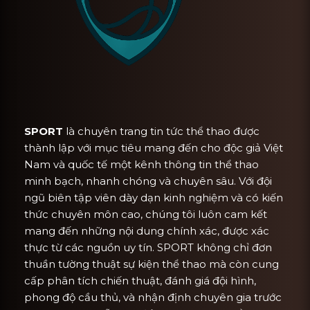
SPORT
là chuyên trang tin tức thể thao được
thành lập với mục tiêu mang đến cho độc giả Việt
Nam và quốc tế một kênh thông tin thể thao
minh bạch, nhanh chóng và chuyên sâu. Với đội
ngũ biên tập viên dày dạn kinh nghiệm và có kiến
thức chuyên môn cao, chúng tôi luôn cam kết
mang đến những nội dung chính xác, được xác
thực từ các nguồn uy tín. SPORT không chỉ đơn
thuần tường thuật sự kiện thể thao mà còn cung
cấp phân tích chiến thuật, đánh giá đội hình,
phong độ cầu thủ, và nhận định chuyên gia trước