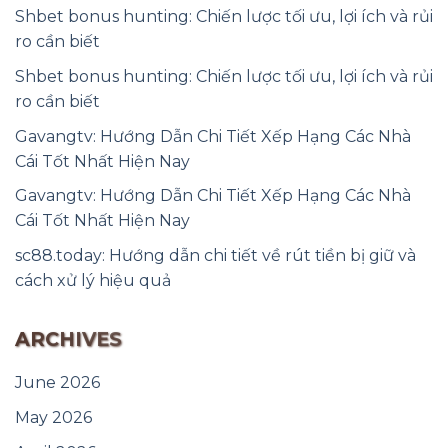
Shbet bonus hunting: Chiến lược tối ưu, lợi ích và rủi
ro cần biết
Shbet bonus hunting: Chiến lược tối ưu, lợi ích và rủi
ro cần biết
Gavangtv: Hướng Dẫn Chi Tiết Xếp Hạng Các Nhà
Cái Tốt Nhất Hiện Nay
Gavangtv: Hướng Dẫn Chi Tiết Xếp Hạng Các Nhà
Cái Tốt Nhất Hiện Nay
sc88.today: Hướng dẫn chi tiết về rút tiền bị giữ và
cách xử lý hiệu quả
ARCHIVES
June 2026
May 2026