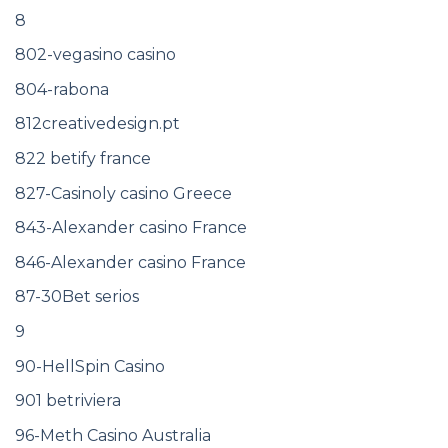
8
802-vegasino casino
804-rabona
812creativedesign.pt
822 betify france
827-Casinoly casino Greece
843-Alexander casino France
846-Alexander casino France
87-30Bet serios
9
90-HellSpin Casino
901 betriviera
96-Meth Casino Australia