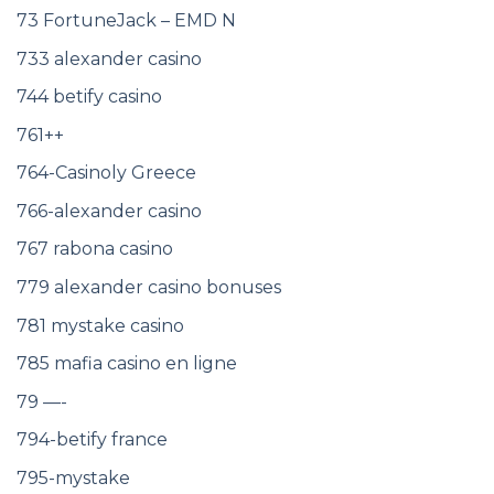
73 FortuneJack – EMD N
733 alexander casino
744 betify casino
761++
764-Casinoly Greece
766-alexander casino
767 rabona casino
779 alexander casino bonuses
781 mystake casino
785 mafia casino en ligne
79 —-
794-betify france
795-mystake