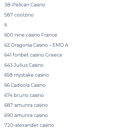
38-Pelican Casino
587 coolzino
6
600 nine casino France
62 Dragonia Casino – EMD A
641 fonbet casino Greece
643 Julius Casino
658 mystake casino
66 Cadoola Casino
674 bruno casino
687 amunra casino
690 amunra casino
720-alexander casino