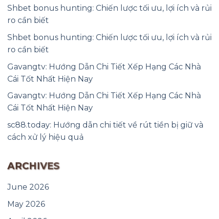
Shbet bonus hunting: Chiến lược tối ưu, lợi ích và rủi
ro cần biết
Shbet bonus hunting: Chiến lược tối ưu, lợi ích và rủi
ro cần biết
Gavangtv: Hướng Dẫn Chi Tiết Xếp Hạng Các Nhà
Cái Tốt Nhất Hiện Nay
Gavangtv: Hướng Dẫn Chi Tiết Xếp Hạng Các Nhà
Cái Tốt Nhất Hiện Nay
sc88.today: Hướng dẫn chi tiết về rút tiền bị giữ và
cách xử lý hiệu quả
ARCHIVES
June 2026
May 2026