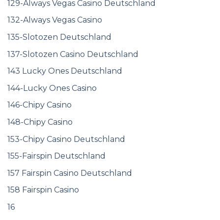
129-Always Vegas Casino Deutschland
132-Always Vegas Casino
135-Slotozen Deutschland
137-Slotozen Casino Deutschland
143 Lucky Ones Deutschland
144-Lucky Ones Casino
146-Chipy Casino
148-Chipy Casino
153-Chipy Casino Deutschland
155-Fairspin Deutschland
157 Fairspin Casino Deutschland
158 Fairspin Casino
16