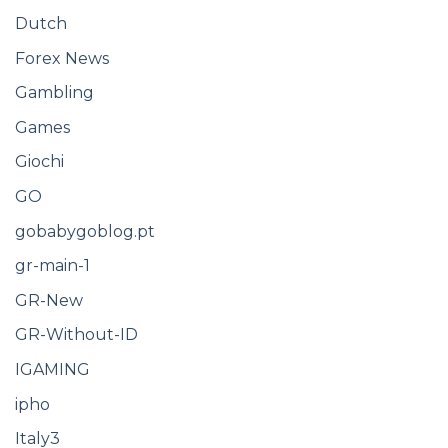
Dutch
Forex News
Gambling
Games
Giochi
GO
gobabygoblog.pt
gr-main-1
GR-New
GR-Without-ID
IGAMING
ipho
Italy3