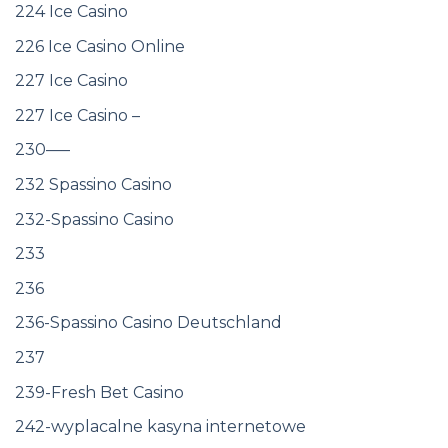
224 Ice Casino
226 Ice Casino Online
227 Ice Casino
227 Ice Casino –
230—–
232 Spassino Casino
232-Spassino Casino
233
236
236-Spassino Casino Deutschland
237
239-Fresh Bet Casino
242-wyplacalne kasyna internetowe