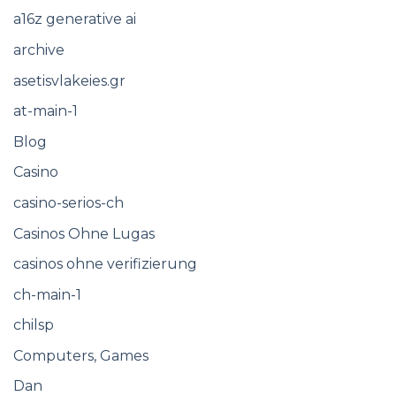
a16z generative ai
archive
asetisvlakeies.gr
at-main-1
Blog
Casino
casino-serios-ch
Casinos Ohne Lugas
casinos ohne verifizierung
ch-main-1
chilsp
Computers, Games
Dan