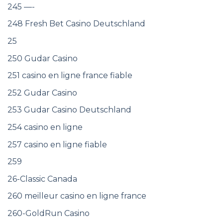
245 —-
248 Fresh Bet Casino Deutschland
25
250 Gudar Casino
251 casino en ligne france fiable
252 Gudar Casino
253 Gudar Casino Deutschland
254 casino en ligne
257 casino en ligne fiable
259
26-Classic Canada
260 meilleur casino en ligne france
260-GoldRun Casino