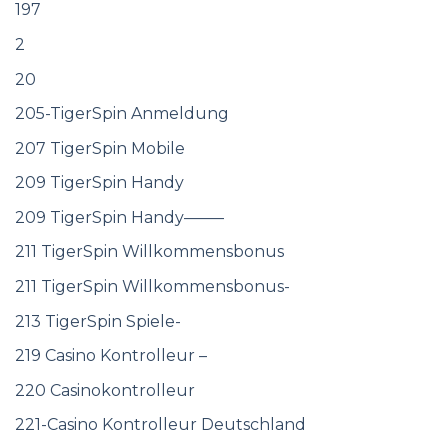
197
2
20
205-TigerSpin Anmeldung
207 TigerSpin Mobile
209 TigerSpin Handy
209 TigerSpin Handy——–
211 TigerSpin Willkommensbonus
211 TigerSpin Willkommensbonus-
213 TigerSpin Spiele-
219 Casino Kontrolleur –
220 Casinokontrolleur
221-Casino Kontrolleur Deutschland