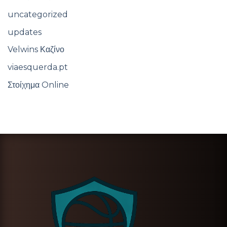
uncategorized
updates
Velwins Καζίνο
viaesquerda.pt
Στοίχημα Online