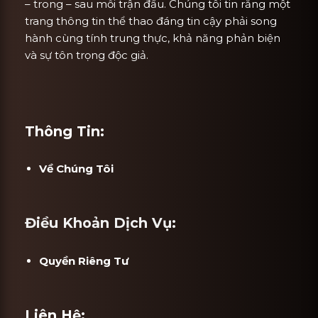
– trong – sau mỗi trận đấu. Chúng tôi tin rằng một
trang thông tin thể thao đáng tin cậy phải song
hành cùng tính trung thực, khả năng phản biện
và sự tôn trọng độc giả.
Thông Tin:
Về Chúng Tôi
Điều Khoản Dịch Vụ:
Quyền Riêng Tư
Liên Hệ: