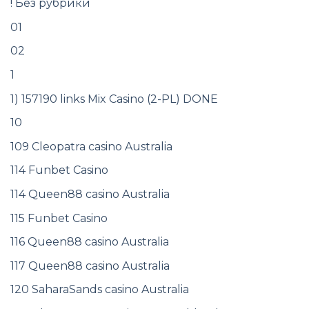
! Без рубрики
01
02
1
1) 157190 links Mix Casino (2-PL) DONE
10
109 Cleopatra casino Australia
114 Funbet Casino
114 Queen88 casino Australia
115 Funbet Casino
116 Queen88 casino Australia
117 Queen88 casino Australia
120 SaharaSands casino Australia