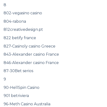
8
802-vegasino casino
804-rabona
812creativedesign.pt
822 betify france
827-Casinoly casino Greece
843-Alexander casino France
846-Alexander casino France
87-30Bet serios
9
90-HellSpin Casino
901 betriviera
96-Meth Casino Australia