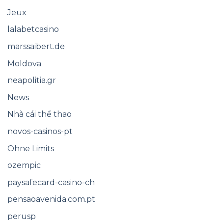
Jeux
lalabetcasino
marssaibert.de
Moldova
neapolitia.gr
News
Nhà cái thể thao
novos-casinos-pt
Ohne Limits
ozempic
paysafecard-casino-ch
pensaoavenida.com.pt
perusp