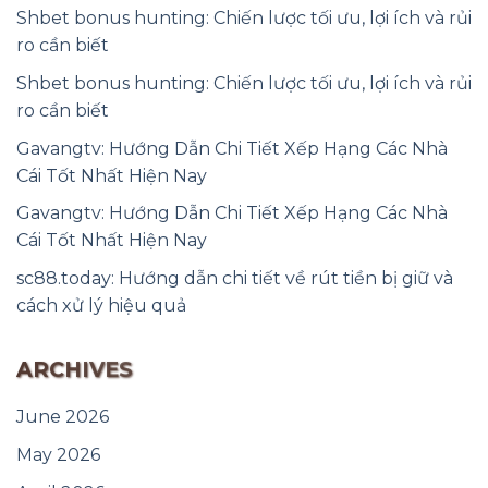
Shbet bonus hunting: Chiến lược tối ưu, lợi ích và rủi
ro cần biết
Shbet bonus hunting: Chiến lược tối ưu, lợi ích và rủi
ro cần biết
Gavangtv: Hướng Dẫn Chi Tiết Xếp Hạng Các Nhà
Cái Tốt Nhất Hiện Nay
Gavangtv: Hướng Dẫn Chi Tiết Xếp Hạng Các Nhà
Cái Tốt Nhất Hiện Nay
sc88.today: Hướng dẫn chi tiết về rút tiền bị giữ và
cách xử lý hiệu quả
ARCHIVES
June 2026
May 2026