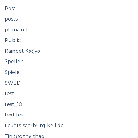
Post
posts
pt-main-1
Public
Rainbet Καζίνο
Spellen
Spiele
SWED
test
test_10
text test
tickets-saarburg-kell.de
Tin tức thể thao