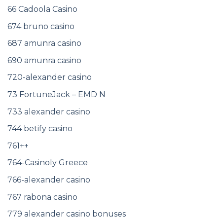
66 Cadoola Casino
674 bruno casino
687 amunra casino
690 amunra casino
720-alexander casino
73 FortuneJack – EMD N
733 alexander casino
744 betify casino
761++
764-Casinoly Greece
766-alexander casino
767 rabona casino
779 alexander casino bonuses