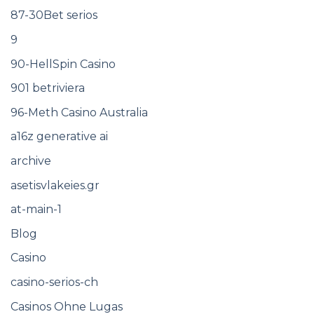
87-30Bet serios
9
90-HellSpin Casino
901 betriviera
96-Meth Casino Australia
a16z generative ai
archive
asetisvlakeies.gr
at-main-1
Blog
Casino
casino-serios-ch
Casinos Ohne Lugas