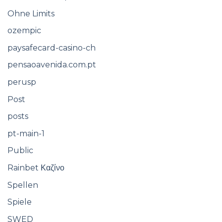
Ohne Limits
ozempic
paysafecard-casino-ch
pensaoavenida.com.pt
perusp
Post
posts
pt-main-1
Public
Rainbet Καζίνο
Spellen
Spiele
SWED