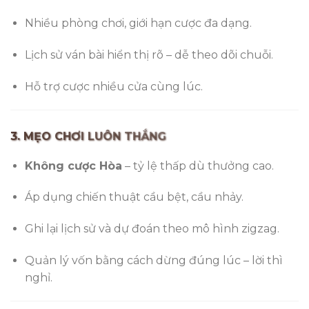
Nhiều phòng chơi, giới hạn cược đa dạng.
Lịch sử ván bài hiển thị rõ – dễ theo dõi chuỗi.
Hỗ trợ cược nhiều cửa cùng lúc.
3. MẸO CHƠI LUÔN THẮNG
Không cược Hòa
– tỷ lệ thấp dù thưởng cao.
Áp dụng chiến thuật cầu bệt, cầu nhảy.
Ghi lại lịch sử và dự đoán theo mô hình zigzag.
Quản lý vốn bằng cách dừng đúng lúc – lời thì
nghỉ.