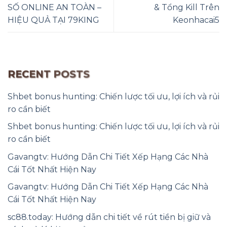
SỐ ONLINE AN TOÀN –
& Tổng Kill Trên
HIỆU QUẢ TẠI 79KING
Keonhacai5
RECENT POSTS
Shbet bonus hunting: Chiến lược tối ưu, lợi ích và rủi
ro cần biết
Shbet bonus hunting: Chiến lược tối ưu, lợi ích và rủi
ro cần biết
Gavangtv: Hướng Dẫn Chi Tiết Xếp Hạng Các Nhà
Cái Tốt Nhất Hiện Nay
Gavangtv: Hướng Dẫn Chi Tiết Xếp Hạng Các Nhà
Cái Tốt Nhất Hiện Nay
sc88.today: Hướng dẫn chi tiết về rút tiền bị giữ và