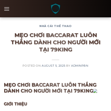
Skip
to
content
NHÀ CÁI THỂ THAO
MẸO CHƠI BACCARAT LUÔN
THẮNG DÀNH CHO NGƯỜI MỚI
TẠI 79KING
POSTED ON
AUGUST 5, 2025
BY
ADMINPBN
MẸO CHƠI BACCARAT LUÔN THẮNG
DÀNH CHO NGƯỜI MỚI TẠI 79KING
GIỚI THIỆU