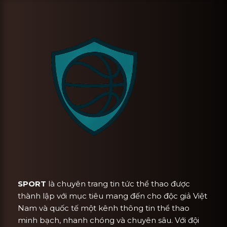
SPORT
là chuyên trang tin tức thể thao được
thành lập với mục tiêu mang đến cho độc giả Việt
Nam và quốc tế một kênh thông tin thể thao
minh bạch, nhanh chóng và chuyên sâu. Với đội