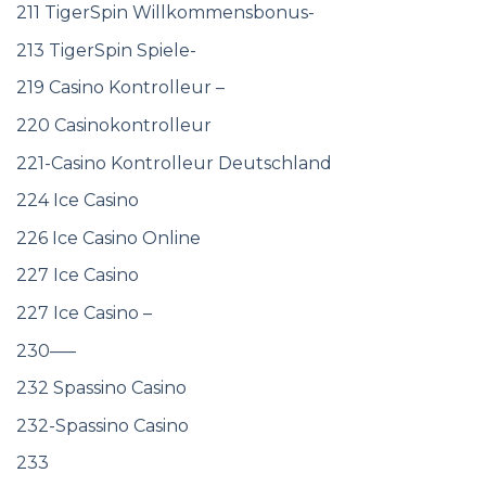
211 TigerSpin Willkommensbonus-
213 TigerSpin Spiele-
219 Casino Kontrolleur –
220 Casinokontrolleur
221-Casino Kontrolleur Deutschland
224 Ice Casino
226 Ice Casino Online
227 Ice Casino
227 Ice Casino –
230—–
232 Spassino Casino
232-Spassino Casino
233