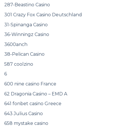
287-Beastino Casino
301 Crazy Fox Casino Deutschland
31-Spinanga Casino
36-Winningz Casino
3600anch
38-Pelican Casino
587 coolzino
6
600 nine casino France
62 Dragonia Casino – EMD A
641 fonbet casino Greece
643 Julius Casino
658 mystake casino