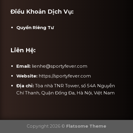
Điều Khoản Dịch Vụ:
Quyền Riêng Tư
Liên Hệ:
Email:
lienhe@sportyfever.com
Website:
https://sportyfever.com
Địa chỉ:
Tòa nhà TNR Tower, số 54A Nguyễn
Chí Thanh, Quận Đống Đa, Hà Nội, Việt Nam
Copyright 2026 ©
Flatsome Theme