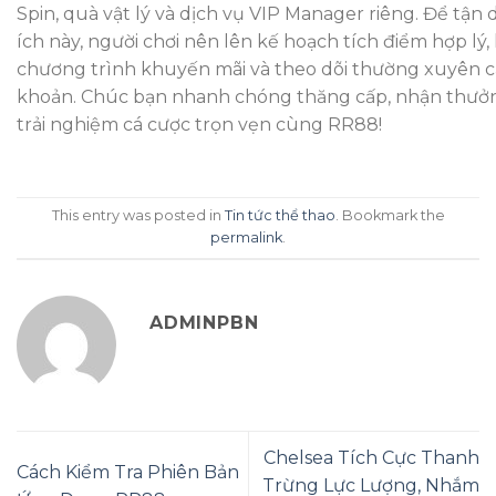
Spin, quà vật lý và dịch vụ VIP Manager riêng. Để tận 
ích này, người chơi nên lên kế hoạch tích điểm hợp lý,
chương trình khuyến mãi và theo dõi thường xuyên cấ
khoản. Chúc bạn nhanh chóng thăng cấp, nhận thưởng 
trải nghiệm cá cược trọn vẹn cùng RR88!
This entry was posted in
Tin tức thể thao
. Bookmark the
permalink
.
ADMINPBN
Chelsea Tích Cực Thanh
Cách Kiểm Tra Phiên Bản
Trừng Lực Lượng, Nhắm