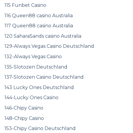
115 Funbet Casino
116 Queen88 casino Australia
117 Queen88 casino Australia
120 SaharaSands casino Australia
129-Always Vegas Casino Deutschland
132-Always Vegas Casino
135-Slotozen Deutschland
137-Slotozen Casino Deutschland
143 Lucky Ones Deutschland
144-Lucky Ones Casino
146-Chipy Casino
148-Chipy Casino
153-Chipy Casino Deutschland