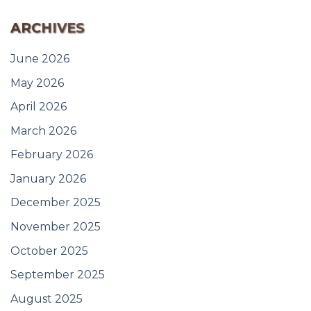
ARCHIVES
June 2026
May 2026
April 2026
March 2026
February 2026
January 2026
December 2025
November 2025
October 2025
September 2025
August 2025