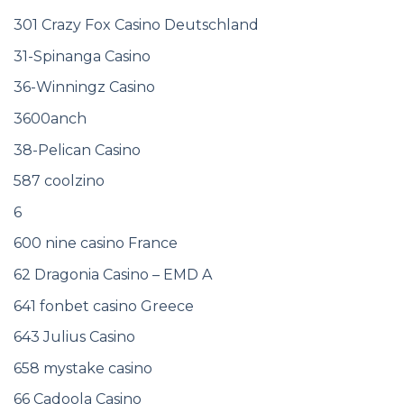
301 Crazy Fox Casino Deutschland
31-Spinanga Casino
36-Winningz Casino
3600anch
38-Pelican Casino
587 coolzino
6
600 nine casino France
62 Dragonia Casino – EMD A
641 fonbet casino Greece
643 Julius Casino
658 mystake casino
66 Cadoola Casino