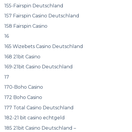
155-Fairspin Deutschland
157 Fairspin Casino Deutschland
158 Fairspin Casino
16
165 Wizebets Casino Deutschland
168 21bit Casino
169-21bit Casino Deutschland
17
170-Boho Casino
172 Boho Casino
177 Total Casino Deutschland
182-21 bit casino echtgeld
185 21bit Casino Deutschland –