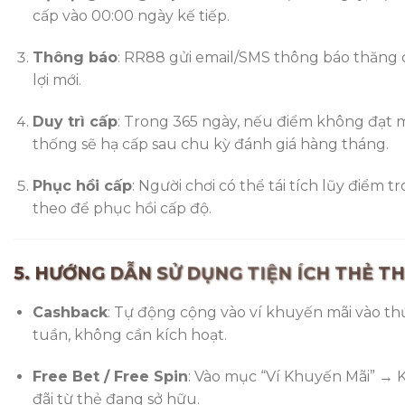
cấp vào 00:00 ngày kế tiếp.
Thông báo
: RR88 gửi email/SMS thông báo thăng
lợi mới.
Duy trì cấp
: Trong 365 ngày, nếu điểm không đạt m
thống sẽ hạ cấp sau chu kỳ đánh giá hàng tháng.
Phục hồi cấp
: Người chơi có thể tái tích lũy điểm t
theo để phục hồi cấp độ.
5. HƯỚNG DẪN SỬ DỤNG TIỆN ÍCH THẺ T
Cashback
: Tự động cộng vào ví khuyến mãi vào th
tuần, không cần kích hoạt.
Free Bet / Free Spin
: Vào mục “Ví Khuyến Mãi” → K
đãi từ thẻ đang sở hữu.