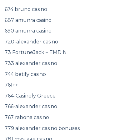
674 bruno casino
687 amunra casino
690 amunra casino
720-alexander casino
73 FortuneJack – EMD N
733 alexander casino
744 betify casino
761++
764-Casinoly Greece
766-alexander casino
767 rabona casino
779 alexander casino bonuses
781 mystake casino