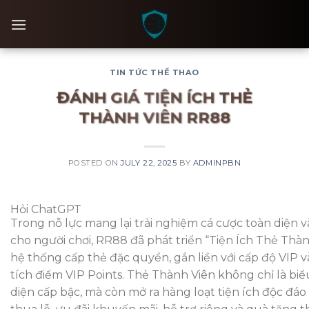
Skip
to
content
TIN TỨC THỂ THAO
ĐÁNH GIÁ TIỆN ÍCH THẺ
THÀNH VIÊN RR88
POSTED ON
JULY 22, 2025
BY
ADMINPBN
Hỏi ChatGPT
Trong nỗ lực mang lại trải nghiệm cá cược toàn diện và 
cho người chơi, RR88 đã phát triển “Tiện Ích Thẻ Thàn
hệ thống cấp thẻ đặc quyền, gắn liền với cấp độ VIP 
tích điểm VIP Points. Thẻ Thành Viên không chỉ là bi
diện cấp bậc, mà còn mở ra hàng loạt tiện ích độc đáo