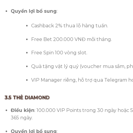
Quyền lợi bổ sung
:
Cashback 2% thua lỗ hàng tuần.
Free Bet 200.000 VNĐ mỗi tháng.
Free Spin 100 vòng slot.
Quà tặng vật lý quý (voucher mua sắm, phụ
VIP Manager riêng, hỗ trợ qua Telegram ho
3.5 THẺ DIAMOND
Điều kiện
: 100.000 VIP Points trong 30 ngày hoặc 
365 ngày.
Quyền lợi bổ sung
: