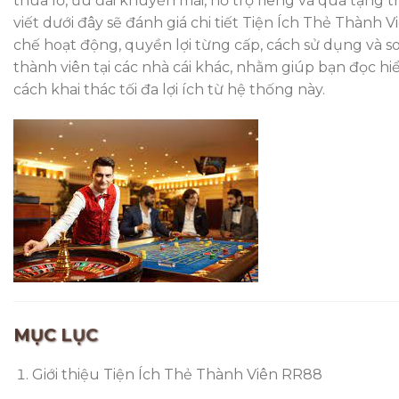
thua lỗ, ưu đãi khuyến mãi, hỗ trợ riêng và quà tặng th
viết dưới đây sẽ đánh giá chi tiết Tiện Ích Thẻ Thành V
chế hoạt động, quyền lợi từng cấp, cách sử dụng và so
thành viên tại các nhà cái khác, nhằm giúp bạn đọc hiểu
cách khai thác tối đa lợi ích từ hệ thống này.
MỤC LỤC
Giới thiệu Tiện Ích Thẻ Thành Viên RR88