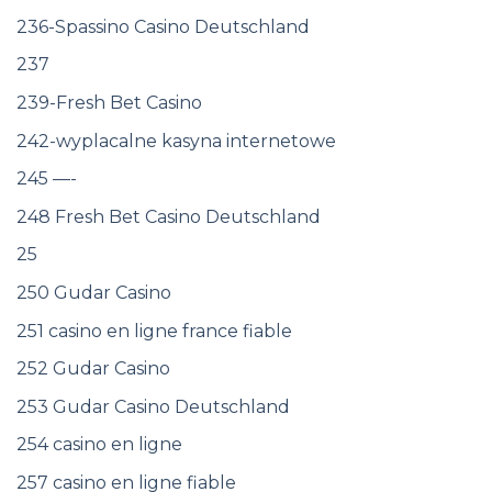
236-Spassino Casino Deutschland
237
239-Fresh Bet Casino
242-wyplacalne kasyna internetowe
245 —-
248 Fresh Bet Casino Deutschland
25
250 Gudar Casino
251 casino en ligne france fiable
252 Gudar Casino
253 Gudar Casino Deutschland
254 casino en ligne
257 casino en ligne fiable