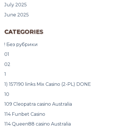
July 2025
June 2025
CATEGORIES
! Без рубрики
01
02
1
1) 157190 links Mix Casino (2-PL) DONE
10
109 Cleopatra casino Australia
114 Funbet Casino
114 Queen88 casino Australia