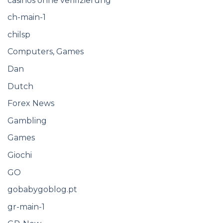
casinos ohne verifizierung
ch-main-1
chilsp
Computers, Games
Dan
Dutch
Forex News
Gambling
Games
Giochi
GO
gobabygoblog.pt
gr-main-1