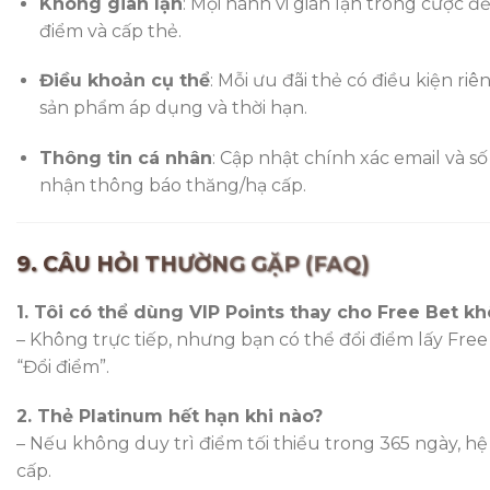
Không gian lận
: Mọi hành vi gian lận trong cược 
điểm và cấp thẻ.
Điều khoản cụ thể
: Mỗi ưu đãi thẻ có điều kiện ri
sản phẩm áp dụng và thời hạn.
Thông tin cá nhân
: Cập nhật chính xác email và số
nhận thông báo thăng/hạ cấp.
9. CÂU HỎI THƯỜNG GẶP (FAQ)
1. Tôi có thể dùng VIP Points thay cho Free Bet k
– Không trực tiếp, nhưng bạn có thể đổi điểm lấy Fre
“Đổi điểm”.
2. Thẻ Platinum hết hạn khi nào?
– Nếu không duy trì điểm tối thiểu trong 365 ngày, hệ
cấp.