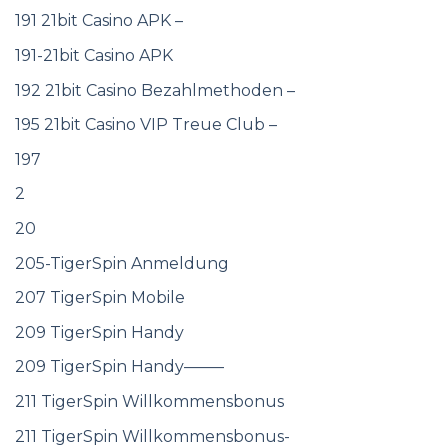
191 21bit Casino APK –
191-21bit Casino APK
192 21bit Casino Bezahlmethoden –
195 21bit Casino VIP Treue Club –
197
2
20
205-TigerSpin Anmeldung
207 TigerSpin Mobile
209 TigerSpin Handy
209 TigerSpin Handy——–
211 TigerSpin Willkommensbonus
211 TigerSpin Willkommensbonus-