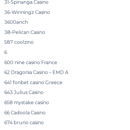
31-Spinanga Casino
36-Winningz Casino
3600anch
38-Pelican Casino
587 coolzino
6
600 nine casino France
62 Dragonia Casino – EMD A
641 fonbet casino Greece
643 Julius Casino
658 mystake casino
66 Cadoola Casino
674 bruno casino