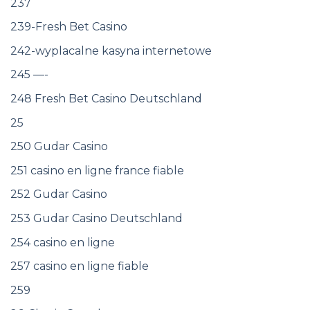
237
239-Fresh Bet Casino
242-wyplacalne kasyna internetowe
245 —-
248 Fresh Bet Casino Deutschland
25
250 Gudar Casino
251 casino en ligne france fiable
252 Gudar Casino
253 Gudar Casino Deutschland
254 casino en ligne
257 casino en ligne fiable
259