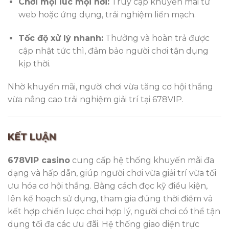
Chơi mọi lúc mọi nơi:
Truy cập khuyến mãi từ
web hoặc ứng dụng, trải nghiệm liền mạch.
Tốc độ xử lý nhanh:
Thưởng và hoàn trả được
cập nhật tức thì, đảm bảo người chơi tận dụng
kịp thời.
Nhờ khuyến mãi, người chơi vừa tăng cơ hội thắng
vừa nâng cao trải nghiệm giải trí tại 678VIP.
KẾT LUẬN
678VIP casino
cung cấp hệ thống khuyến mãi đa
dạng và hấp dẫn, giúp người chơi vừa giải trí vừa tối
ưu hóa cơ hội thắng. Bằng cách đọc kỹ điều kiện,
lên kế hoạch sử dụng, tham gia đúng thời điểm và
kết hợp chiến lược chơi hợp lý, người chơi có thể tận
dụng tối đa các ưu đãi. Hệ thống giao diện trực