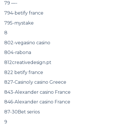
79 —-
794-betify france
795-mystake
8
802-vegasino casino
804-rabona
812creativedesign.pt
822 betify france
827-Casinoly casino Greece
843-Alexander casino France
846-Alexander casino France
87-30Bet serios
9