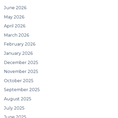
June 2026
May 2026
April 2026
March 2026
February 2026
January 2026
December 2025
November 2025
October 2025
September 2025
August 2025
July 2025
June 2025