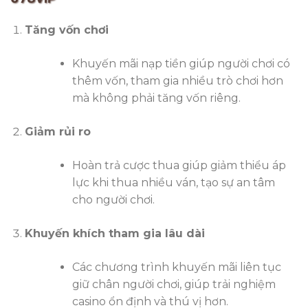
Tăng vốn chơi
Khuyến mãi nạp tiền giúp người chơi có
thêm vốn, tham gia nhiều trò chơi hơn
mà không phải tăng vốn riêng.
Giảm rủi ro
Hoàn trả cược thua giúp giảm thiểu áp
lực khi thua nhiều ván, tạo sự an tâm
cho người chơi.
Khuyến khích tham gia lâu dài
Các chương trình khuyến mãi liên tục
giữ chân người chơi, giúp trải nghiệm
casino ổn định và thú vị hơn.