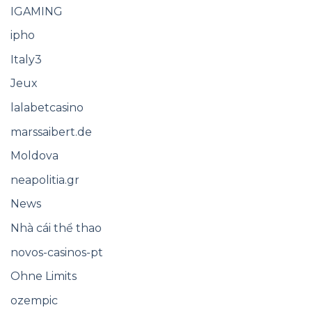
IGAMING
ipho
Italy3
Jeux
lalabetcasino
marssaibert.de
Moldova
neapolitia.gr
News
Nhà cái thể thao
novos-casinos-pt
Ohne Limits
ozempic