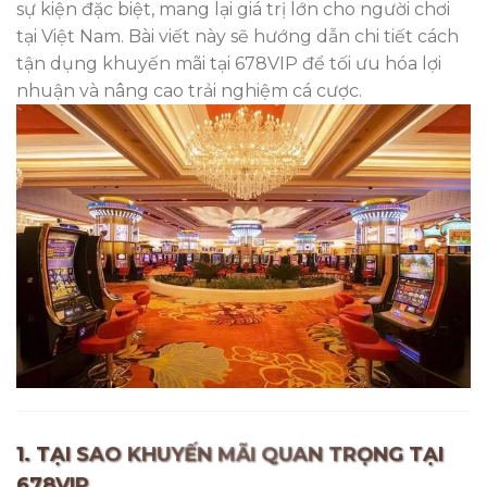
sự kiện đặc biệt, mang lại giá trị lớn cho người chơi
tại Việt Nam. Bài viết này sẽ hướng dẫn chi tiết cách
tận dụng khuyến mãi tại 678VIP để tối ưu hóa lợi
nhuận và nâng cao trải nghiệm cá cược.
1. TẠI SAO KHUYẾN MÃI QUAN TRỌNG TẠI
678VIP