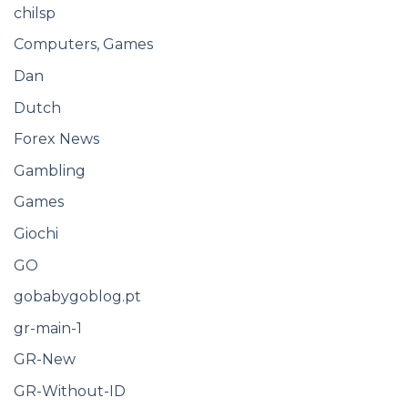
chilsp
Computers, Games
Dan
Dutch
Forex News
Gambling
Games
Giochi
GO
gobabygoblog.pt
gr-main-1
GR-New
GR-Without-ID