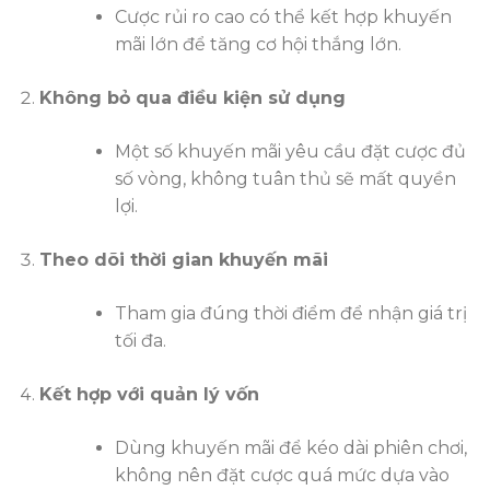
Cược rủi ro cao có thể kết hợp khuyến
mãi lớn để tăng cơ hội thắng lớn.
Không bỏ qua điều kiện sử dụng
Một số khuyến mãi yêu cầu đặt cược đủ
số vòng, không tuân thủ sẽ mất quyền
lợi.
Theo dõi thời gian khuyến mãi
Tham gia đúng thời điểm để nhận giá trị
tối đa.
Kết hợp với quản lý vốn
Dùng khuyến mãi để kéo dài phiên chơi,
không nên đặt cược quá mức dựa vào