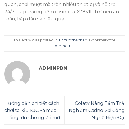
quan, chơi mượt mà trên nhiều thiết bị và hỗ trợ
24/7 giúp trải nghiệm casino tại 678VIP trở nên an
toàn, hấp dẫn và hiệu quả.
This entry was posted in
Tin tức thể thao
. Bookmark the
permalink
.
ADMINPBN
Hướng dẫn chi tiết cách
Colatv Nâng Tầm Trải
chơi tài xỉu KJC và mẹo
Nghiệm Casino Với Công
thắng lớn cho người mới
Nghệ Hiện Đại