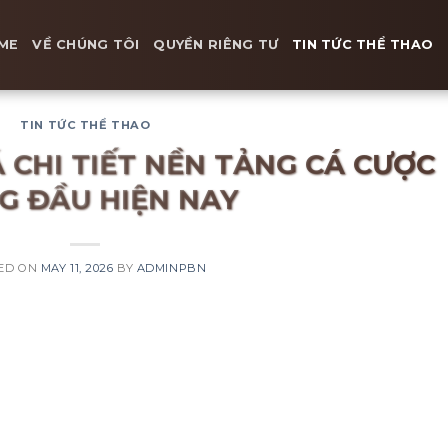
ME
VỀ CHÚNG TÔI
QUYỀN RIÊNG TƯ
TIN TỨC THỂ THAO
TIN TỨC THỂ THAO
Á CHI TIẾT NỀN TẢNG CÁ CƯỢC
G ĐẦU HIỆN NAY
ED ON
MAY 11, 2026
BY
ADMINPBN