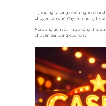
Tại sao ngày càng nhiều người chơi 
chuyên sâu dưới đây, nơi chúng tôi p
Nội dung gồm: đánh giá tổng thể, ưu 
chuyên gia. Cùng đọc ngay!