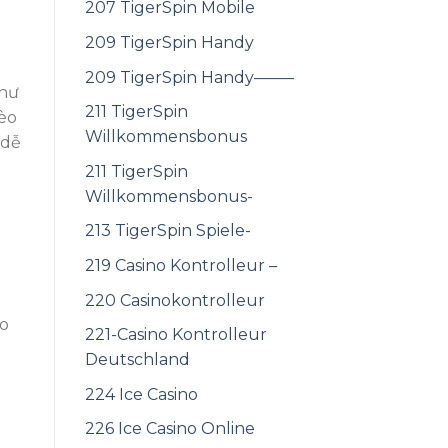
207 TigerSpin Mobile
209 TigerSpin Handy
209 TigerSpin Handy——–
như
211 TigerSpin
kèo
Willkommensbonus
 dễ
211 TigerSpin
Willkommensbonus-
213 TigerSpin Spiele-
219 Casino Kontrolleur –
220 Casinokontrolleur
ao
221-Casino Kontrolleur
Deutschland
224 Ice Casino
226 Ice Casino Online