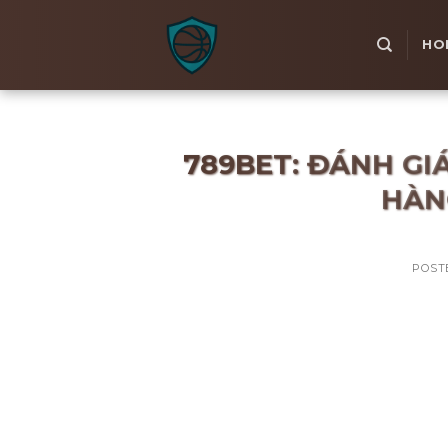
Skip
to
HO
content
789BET: ĐÁNH GI
HÀN
POST