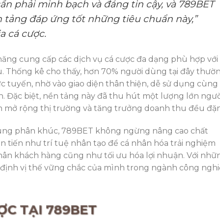
cần phải minh bạch và đáng tin cậy, và
789BET
ền tảng đáp ứng tốt những tiêu chuẩn này,”
a cá cược.
 năng cung cấp các dịch vụ cá cược đa dạng phù hợp với
u. Thống kê cho thấy, hơn 70% người dùng tại đây thườ
rực tuyến, nhờ vào giao diện thân thiện, dễ sử dụng cùng 
. Đặc biệt, nền tảng này đã thu hút một lượng lớn ngườ
ần mở rộng thị trường và tăng trưởng doanh thu đều đặn
g cùng phân khúc, 789BET không ngừng nâng cao chất
n tiến như trí tuệ nhân tạo để cá nhân hóa trải nghiệm
chân khách hàng cũng như tối ưu hóa lợi nhuận. Với nhữ
g định vị thế vững chắc của mình trong ngành công ngh
ỢC TẠI 789BET