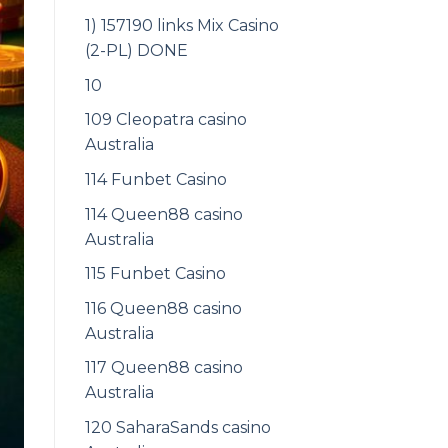
1) 157190 links Mix Casino
(2-PL) DONE
10
109 Cleopatra casino
Australia
114 Funbet Casino
114 Queen88 casino
Australia
115 Funbet Casino
116 Queen88 casino
Australia
117 Queen88 casino
Australia
120 SaharaSands casino