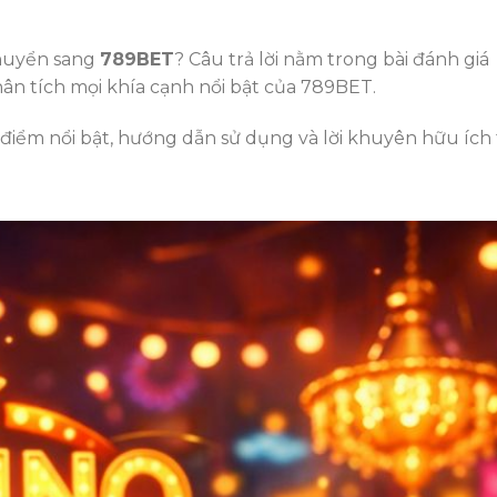
chuyển sang
789BET
? Câu trả lời nằm trong bài đánh giá
hân tích mọi khía cạnh nổi bật của 789BET.
điểm nổi bật, hướng dẫn sử dụng và lời khuyên hữu ích