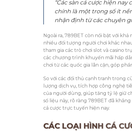
“Các sàn cá cược hiện nay 
chính là một trong số ít n
nhận định từ các chuyên gi
Ngoài ra, 789BET còn nổi bật với khả
nhiều đối tượng người chơi khác nha
tham gia các trò chơi slot và casino t
các chương trình khuyến mãi hấp dẫn
chơi từ các quốc gia lân cận, góp ph
So với các đối thủ cạnh tranh tron
lượng dịch vụ, tích hợp công nghệ tiê
của người dùng, giúp tăng tỷ lệ giữ 
số liệu này, rõ ràng 789BET đã khẳn
cá cược trực tuyến hiện nay.
CÁC LOẠI HÌNH CÁ CƯ